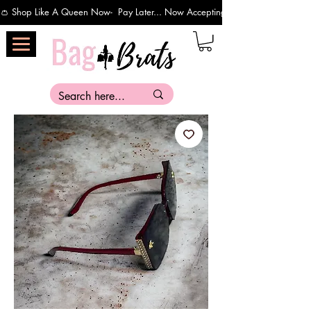
👛 Shop Like A Queen Now-  Pay Later... Now Accepting Payments Via Affirm 