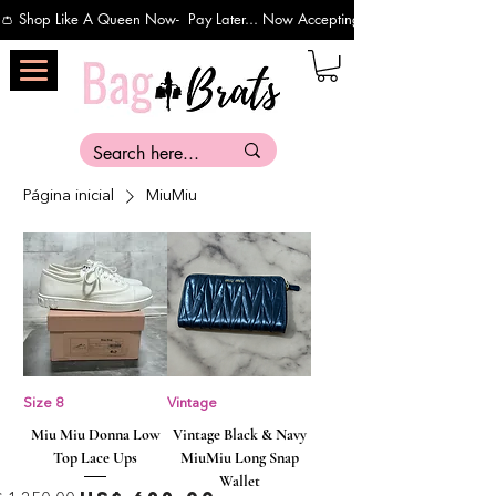
👛 Shop Like A Queen Now-  Pay Later... Now Accepting Payments Via Affirm 
Página inicial
MiuMiu
Size 8
Vintage
Miu Miu Donna Low
Vintage Black & Navy
Top Lace Ups
MiuMiu Long Snap
Wallet