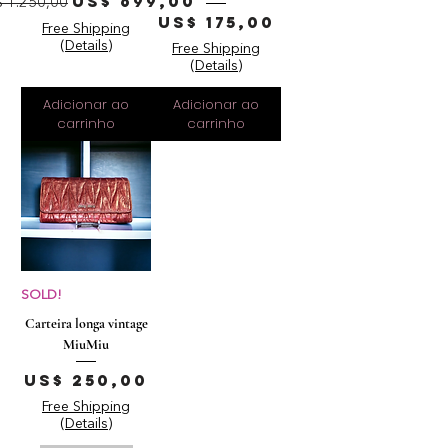
reço normal
Preço promocional
US$ 699,00
 1.250,00
Preço
US$ 175,00
Free Shipping
(Details)
Free Shipping
(Details)
Adicionar ao
Adicionar ao
carrinho
carrinho
SOLD!
Carteira longa vintage
MiuMiu
Preço
US$ 250,00
Free Shipping
(Details)