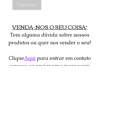
Esgotado
VENDA-NOS O SEU COISA!
Tem alguma dúvida sobre nossos
produtos ou quer nos vender o seu?
Clique
Aqui
para entrar em contato
conosco ou enviar uma mensagem
através da caixa de bate-papo 24
horas encontrada no canto inferior
da tela.