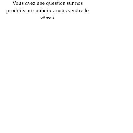
Vous avez une question sur nos
produits ou souhaitez nous vendre le
vôtre ?
Cliquez sur
Ici
pour nous contacter ou
envoyez-nous un message via la
boîte de discussion 24 heures sur 24
située dans le coin inférieur de votre
écran.
MENU
PRINCIPAL