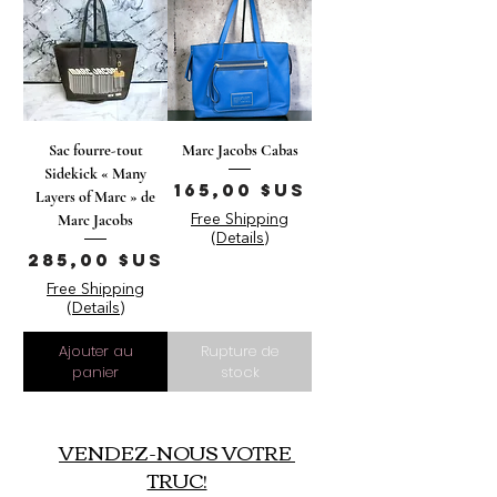
Sac fourre-tout
Marc Jacobs Cabas
Sidekick « Many
Prix
165,00 $US
Layers of Marc » de
Marc Jacobs
Free Shipping
(Details)
Prix
285,00 $US
Free Shipping
(Details)
Ajouter au
Rupture de
panier
stock
VENDEZ-NOUS VOTRE
TRUC!