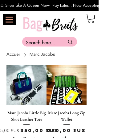
👛 Shop Like A Queen Now-  Pay Later... Now Accepting Payments Via Affirm 
Accueil
Marc Jacobs
Marc Jacobs Little Big
Marc Jacobs Long Zip
Shot Leather Tote
Wallet
rix original
Prix promotionnel
Prix
350,00 $US
220,00 $US
5,00 $US