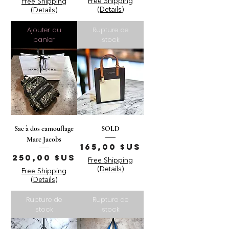
Free Shipping
Free Shipping
(Details)
(Details)
Ajouter au
Rupture de
panier
stock
Sac à dos camouflage
SOLD
Marc Jacobs
Prix
165,00 $US
Prix
250,00 $US
Free Shipping
(Details)
Free Shipping
(Details)
Rupture de
Rupture de
stock
stock